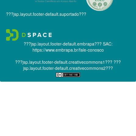
???jsp.layout.footer-default.suportado???
???jsp.layout.footer-default.embrapa???
SAC:
https://www.embrapa.br/fale-conosco
???jsp.layout.footer-default.creativecommons1???
???
jsp.layout.footer-default.creativecommons2???