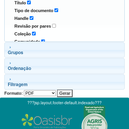
Título
Tipo de documento
Handle
Revisão por pares
Coleção
Comunidade
Grupos
Ordenação
Filtragem
Formato:
???jsp.layout.footer-default.indexado???