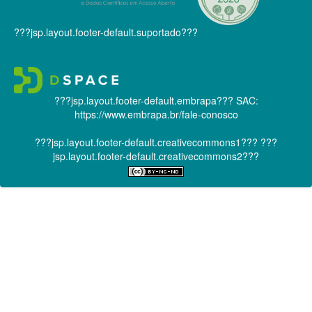
???jsp.layout.footer-default.suportado???
???jsp.layout.footer-default.embrapa???
SAC:
https://www.embrapa.br/fale-conosco
???jsp.layout.footer-default.creativecommons1???
???
jsp.layout.footer-default.creativecommons2???