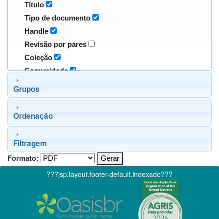
Título
Tipo de documento
Handle
Revisão por pares
Coleção
Comunidade
Grupos
Ordenação
Filtragem
Formato:
???jsp.layout.footer-default.indexado???