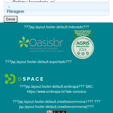
Ordem:
Filtragem
???jsp.layout.footer-default.indexado???
???jsp.layout.footer-default.suportado???
???jsp.layout.footer-default.embrapa???
SAC:
https://www.embrapa.br/fale-conosco
???jsp.layout.footer-default.creativecommons1???
???
jsp.layout.footer-default.creativecommons2???