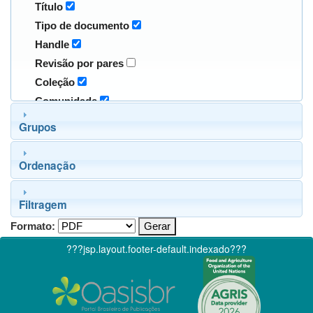
Título
Tipo de documento
Handle
Revisão por pares
Coleção
Comunidade
Grupos
Ordenação
Filtragem
Formato:
???jsp.layout.footer-default.indexado???