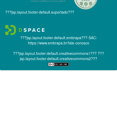
???jsp.layout.footer-default.suportado???
???jsp.layout.footer-default.embrapa???
SAC:
https://www.embrapa.br/fale-conosco
???jsp.layout.footer-default.creativecommons1???
???
jsp.layout.footer-default.creativecommons2???