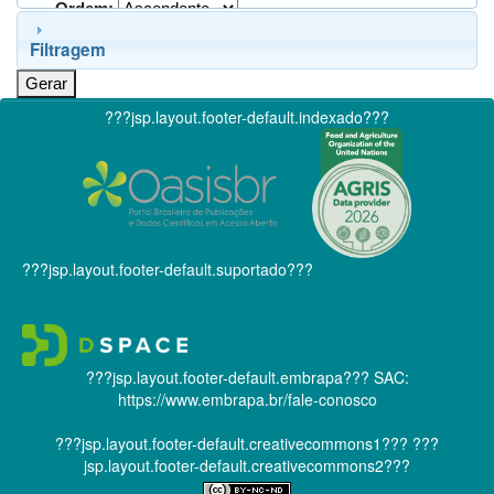
Ordem:
Filtragem
???jsp.layout.footer-default.indexado???
???jsp.layout.footer-default.suportado???
???jsp.layout.footer-default.embrapa???
SAC:
https://www.embrapa.br/fale-conosco
???jsp.layout.footer-default.creativecommons1???
???
jsp.layout.footer-default.creativecommons2???