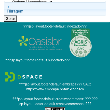
Ordem:
Filtragem
???jsp.layout.footer-default.indexado???
???jsp.layout.footer-default.suportado???
???jsp.layout.footer-default.embrapa???
SAC:
https://www.embrapa.br/fale-conosco
???jsp.layout.footer-default.creativecommons1???
???
jsp.layout.footer-default.creativecommons2???