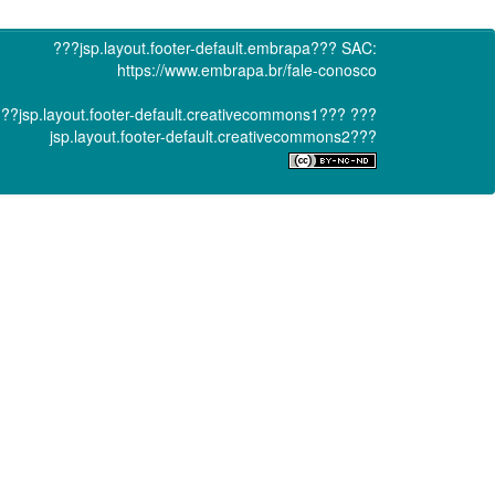
???jsp.layout.footer-default.embrapa???
SAC:
https://www.embrapa.br/fale-conosco
??jsp.layout.footer-default.creativecommons1???
???
jsp.layout.footer-default.creativecommons2???