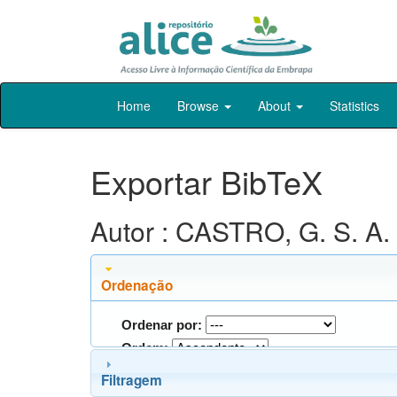
Skip
Home
Browse
About
Statistics
navigation
Exportar BibTeX
Autor : CASTRO, G. S. A.
Ordenação
Ordenar por:
Ordem:
Filtragem