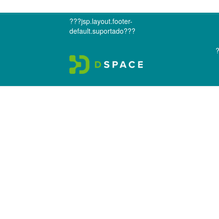
???jsp.layout.footer-
default.suportado???
?