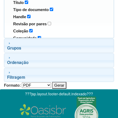
Título
Tipo de documento
Handle
Revisão por pares
Coleção
Comunidade
Grupos
Ordenação
Filtragem
Formato:
???jsp.layout.footer-default.indexado???