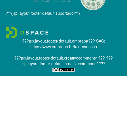
???jsp.layout.footer-default.suportado???
???jsp.layout.footer-default.embrapa???
SAC:
https://www.embrapa.br/fale-conosco
???jsp.layout.footer-default.creativecommons1???
???
jsp.layout.footer-default.creativecommons2???