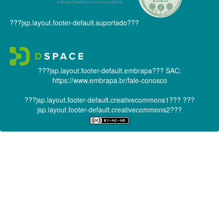
???jsp.layout.footer-default.suportado???
???jsp.layout.footer-default.embrapa???
SAC:
https://www.embrapa.br/fale-conosco
???jsp.layout.footer-default.creativecommons1???
???
jsp.layout.footer-default.creativecommons2???