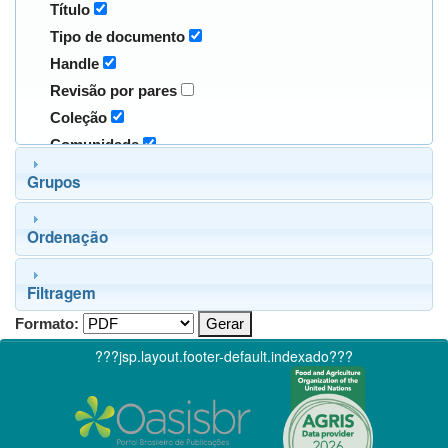
Título
Tipo de documento
Handle
Revisão por pares
Coleção
Comunidade
Grupos
Ordenação
Filtragem
Formato:
???jsp.layout.footer-default.indexado???