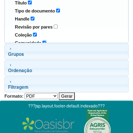
Título
Tipo de documento
Handle
Revisão por pares
Coleção
Comunidade
Grupos
Ordenação
Filtragem
Formato:
???jsp.layout.footer-default.indexado???