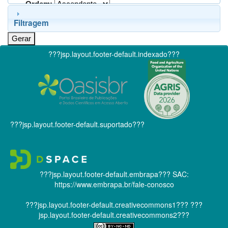
Ordem:
Filtragem
???jsp.layout.footer-default.indexado???
???jsp.layout.footer-default.suportado???
???jsp.layout.footer-default.embrapa???
SAC:
https://www.embrapa.br/fale-conosco
???jsp.layout.footer-default.creativecommons1???
???
jsp.layout.footer-default.creativecommons2???