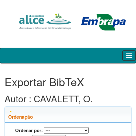
Skip
navigation
Exportar BibTeX
Autor : CAVALETT, O.
Ordenação
Ordenar por: