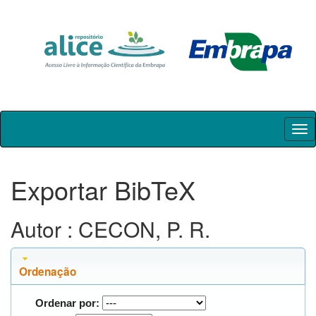
Skip
navigation
Exportar BibTeX
Autor : CECON, P. R.
Ordenação
Ordenar por: