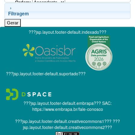
Ordem:
Filtragem
???jsp.layout.footer-default.indexado???
???jsp.layout.footer-default.suportado???
???jsp.layout.footer-default.embrapa???
SAC:
https://www.embrapa.br/fale-conosco
???jsp.layout.footer-default.creativecommons1???
???
jsp.layout.footer-default.creativecommons2???