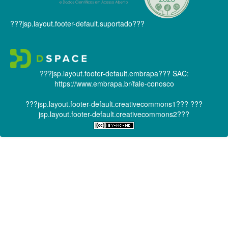
???jsp.layout.footer-default.suportado???
???jsp.layout.footer-default.embrapa???
SAC:
https://www.embrapa.br/fale-conosco
???jsp.layout.footer-default.creativecommons1???
???
jsp.layout.footer-default.creativecommons2???