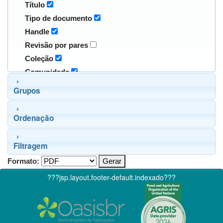
Título
Tipo de documento
Handle
Revisão por pares
Coleção
Comunidade
Grupos
Ordenação
Filtragem
Formato:
???jsp.layout.footer-default.indexado???