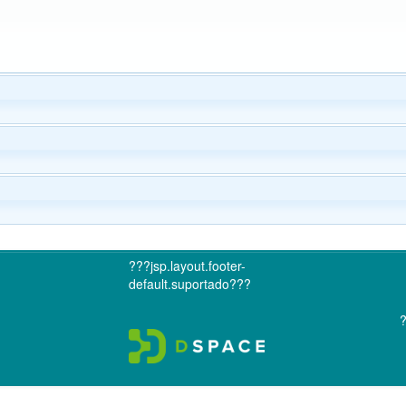
???jsp.layout.footer-
default.suportado???
?