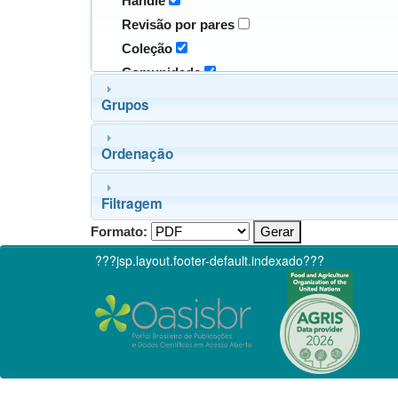
Handle
Revisão por pares
Coleção
Comunidade
Grupos
Ordenação
Filtragem
Formato:
???jsp.layout.footer-default.indexado???