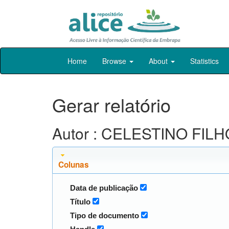
Skip
Home
Browse
About
Statistics
navigation
Gerar relatório
Autor : CELESTINO FILHO
Colunas
Data de publicação
Título
Tipo de documento