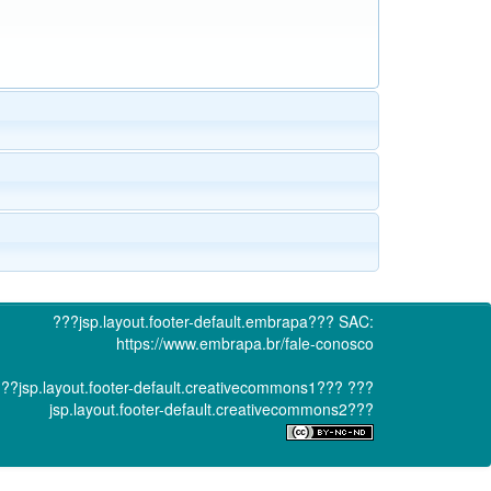
???jsp.layout.footer-default.embrapa???
SAC:
https://www.embrapa.br/fale-conosco
??jsp.layout.footer-default.creativecommons1???
???
jsp.layout.footer-default.creativecommons2???