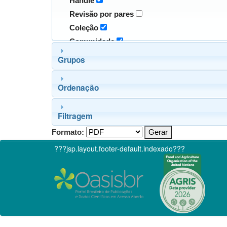
Handle
Revisão por pares
Coleção
Comunidade
Grupos
Ordenação
Filtragem
Formato:
???jsp.layout.footer-default.indexado???