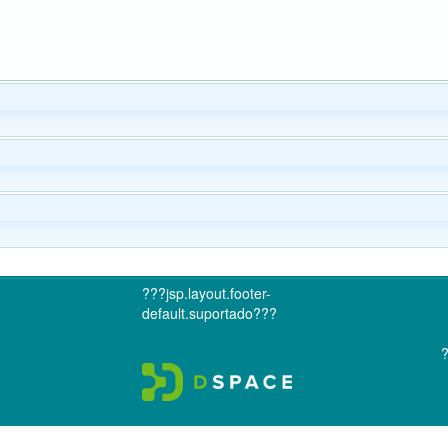
???jsp.layout.footer-
default.suportado???
?