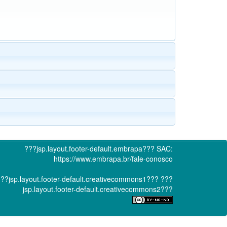
???jsp.layout.footer-default.embrapa???
SAC:
https://www.embrapa.br/fale-conosco
??jsp.layout.footer-default.creativecommons1???
???
jsp.layout.footer-default.creativecommons2???