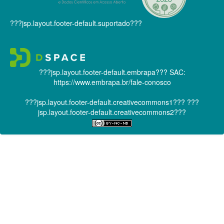
???jsp.layout.footer-default.suportado???
???jsp.layout.footer-default.embrapa???
SAC:
https://www.embrapa.br/fale-conosco
???jsp.layout.footer-default.creativecommons1???
???
jsp.layout.footer-default.creativecommons2???