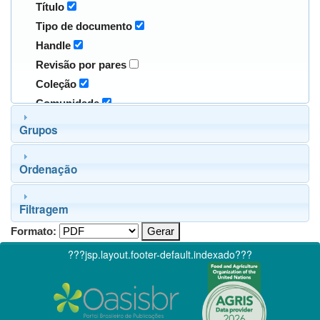
Título
Tipo de documento
Handle
Revisão por pares
Coleção
Comunidade
Grupos
Ordenação
Filtragem
Formato:
???jsp.layout.footer-default.indexado???