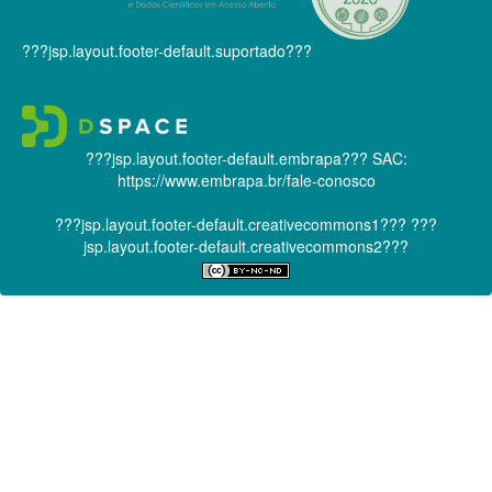
???jsp.layout.footer-default.suportado???
???jsp.layout.footer-default.embrapa???
SAC:
https://www.embrapa.br/fale-conosco
???jsp.layout.footer-default.creativecommons1???
???
jsp.layout.footer-default.creativecommons2???