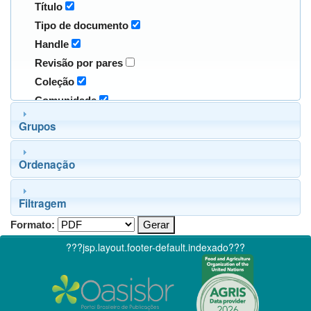
Título
Tipo de documento
Handle
Revisão por pares
Coleção
Comunidade
Grupos
Ordenação
Filtragem
Formato:
???jsp.layout.footer-default.indexado???