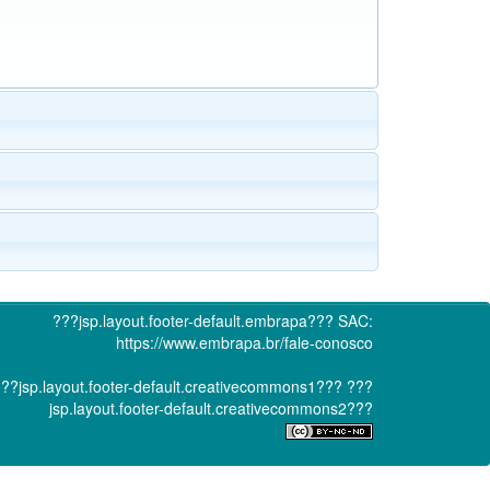
???jsp.layout.footer-default.embrapa???
SAC:
https://www.embrapa.br/fale-conosco
??jsp.layout.footer-default.creativecommons1???
???
jsp.layout.footer-default.creativecommons2???