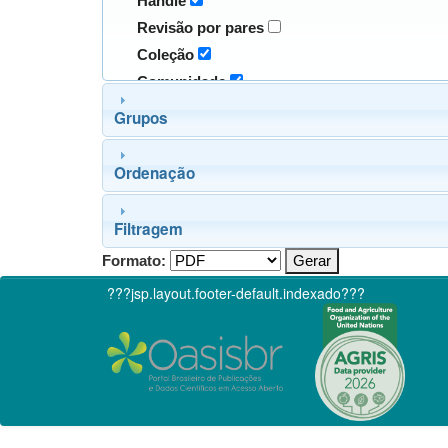
Handle
Revisão por pares
Coleção
Comunidade
Grupos
Ordenação
Filtragem
Formato:
???jsp.layout.footer-default.indexado???