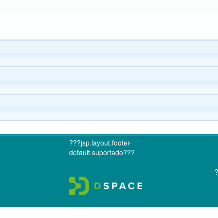
???jsp.layout.footer-
default.suportado???
?