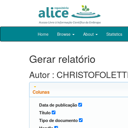
Skip
Home
Browse
About
Statistics
navigation
Gerar relatório
Autor : CHRISTOFOLETTI
Colunas
Data de publicação
Título
Tipo de documento