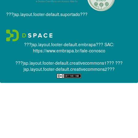
???jsp.layout.footer-default.suportado???
???jsp.layout.footer-default.embrapa???
SAC:
https://www.embrapa.br/fale-conosco
???jsp.layout.footer-default.creativecommons1???
???
jsp.layout.footer-default.creativecommons2???