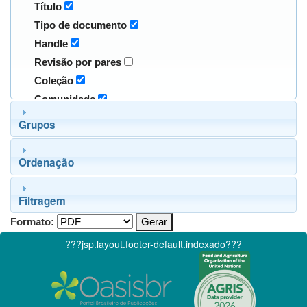
Título
Tipo de documento
Handle
Revisão por pares
Coleção
Comunidade
Grupos
Ordenação
Filtragem
Formato:
???jsp.layout.footer-default.indexado???