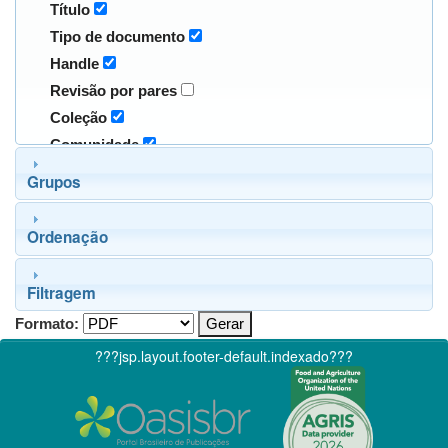
Título
Tipo de documento
Handle
Revisão por pares
Coleção
Comunidade
Grupos
Ordenação
Filtragem
Formato:
???jsp.layout.footer-default.indexado???