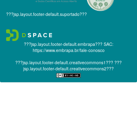
???jsp.layout.footer-default.suportado???
???jsp.layout.footer-default.embrapa???
SAC:
https://www.embrapa.br/fale-conosco
???jsp.layout.footer-default.creativecommons1???
???
jsp.layout.footer-default.creativecommons2???