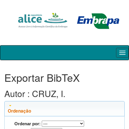
Skip
navigation
Exportar BibTeX
Autor : CRUZ, I.
Ordenação
Ordenar por: