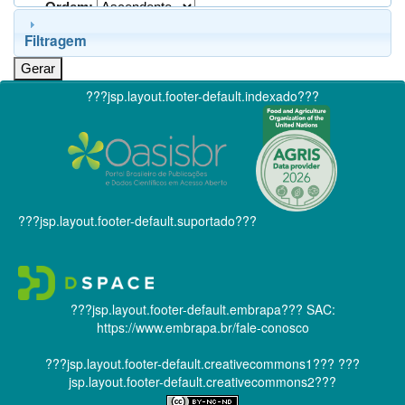
Ordem:
Filtragem
???jsp.layout.footer-default.indexado???
???jsp.layout.footer-default.suportado???
???jsp.layout.footer-default.embrapa???
SAC:
https://www.embrapa.br/fale-conosco
???jsp.layout.footer-default.creativecommons1???
???
jsp.layout.footer-default.creativecommons2???