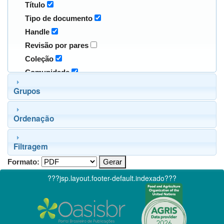
Título
Tipo de documento
Handle
Revisão por pares
Coleção
Comunidade
Grupos
Ordenação
Filtragem
Formato:
???jsp.layout.footer-default.indexado???