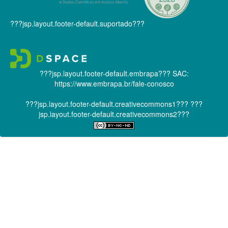
???jsp.layout.footer-default.suportado???
???jsp.layout.footer-default.embrapa???
SAC:
https://www.embrapa.br/fale-conosco
???jsp.layout.footer-default.creativecommons1???
???
jsp.layout.footer-default.creativecommons2???