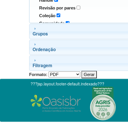
Handle
Revisão por pares
Coleção
Comunidade
Grupos
Ordenação
Filtragem
Formato:
???jsp.layout.footer-default.indexado???