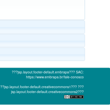
???jsp.layout.footer-default.embrapa???
SAC:
https://www.embrapa.br/fale-conosco
??jsp.layout.footer-default.creativecommons1???
???
jsp.layout.footer-default.creativecommons2???