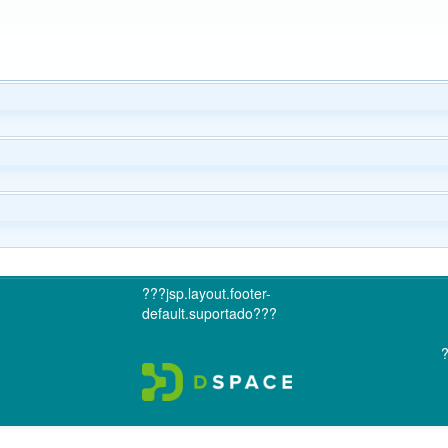
???jsp.layout.footer-
default.suportado???
?