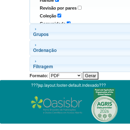
Handle
Revisão por pares
Coleção
Comunidade
Grupos
Ordenação
Filtragem
Formato:
???jsp.layout.footer-default.indexado???