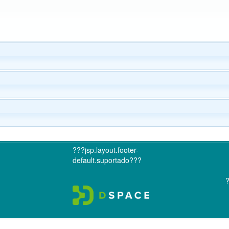
???jsp.layout.footer-
default.suportado???
?