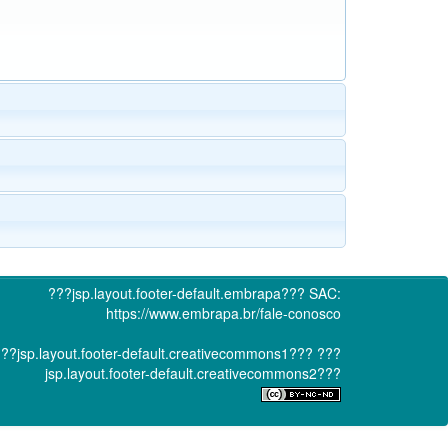
???jsp.layout.footer-default.embrapa???
SAC:
https://www.embrapa.br/fale-conosco
??jsp.layout.footer-default.creativecommons1???
???
jsp.layout.footer-default.creativecommons2???