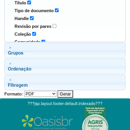
Título
Tipo de documento
Handle
Revisão por pares
Coleção
Comunidade
Grupos
Ordenação
Filtragem
Formato:
???jsp.layout.footer-default.indexado???