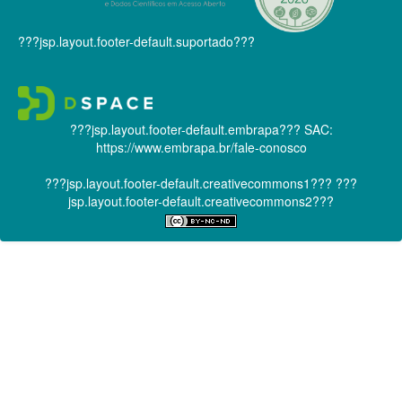
???jsp.layout.footer-default.suportado???
???jsp.layout.footer-default.embrapa???
SAC:
https://www.embrapa.br/fale-conosco
???jsp.layout.footer-default.creativecommons1???
???
jsp.layout.footer-default.creativecommons2???