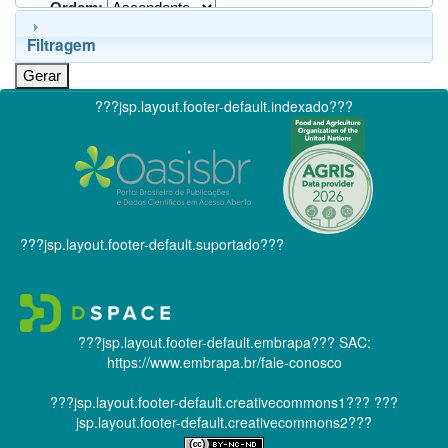
Ordem:
Filtragem
???jsp.layout.footer-default.indexado???
???jsp.layout.footer-default.suportado???
???jsp.layout.footer-default.embrapa???
SAC:
https://www.embrapa.br/fale-conosco
???jsp.layout.footer-default.creativecommons1???
???
jsp.layout.footer-default.creativecommons2???