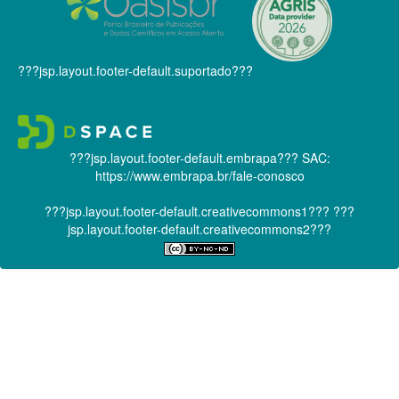
???jsp.layout.footer-default.suportado???
???jsp.layout.footer-default.embrapa???
SAC:
https://www.embrapa.br/fale-conosco
???jsp.layout.footer-default.creativecommons1???
???
jsp.layout.footer-default.creativecommons2???