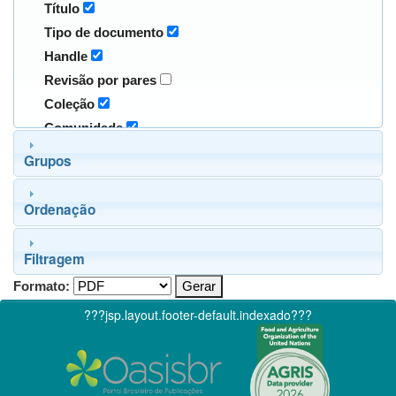
Título
Tipo de documento
Handle
Revisão por pares
Coleção
Comunidade
Grupos
Ordenação
Filtragem
Formato:
???jsp.layout.footer-default.indexado???