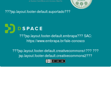
???jsp.layout.footer-default.suportado???
???jsp.layout.footer-default.embrapa???
SAC:
https://www.embrapa.br/fale-conosco
???jsp.layout.footer-default.creativecommons1???
???
jsp.layout.footer-default.creativecommons2???