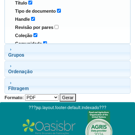
Título
Tipo de documento
Handle
Revisão por pares
Coleção
Comunidade
Grupos
Ordenação
Filtragem
Formato:
???jsp.layout.footer-default.indexado???