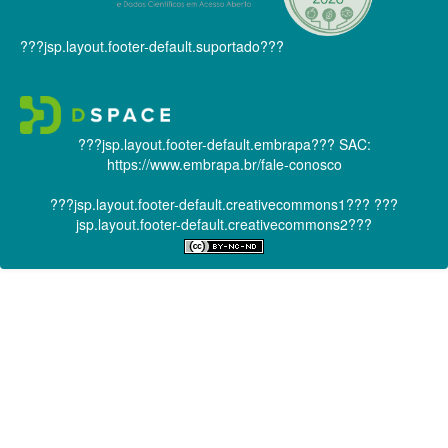
???jsp.layout.footer-default.suportado???
???jsp.layout.footer-default.embrapa???
SAC:
https://www.embrapa.br/fale-conosco
???jsp.layout.footer-default.creativecommons1???
???
jsp.layout.footer-default.creativecommons2???