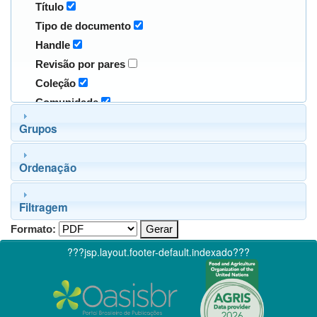
Título
Tipo de documento
Handle
Revisão por pares
Coleção
Comunidade
Grupos
Ordenação
Filtragem
Formato:
???jsp.layout.footer-default.indexado???