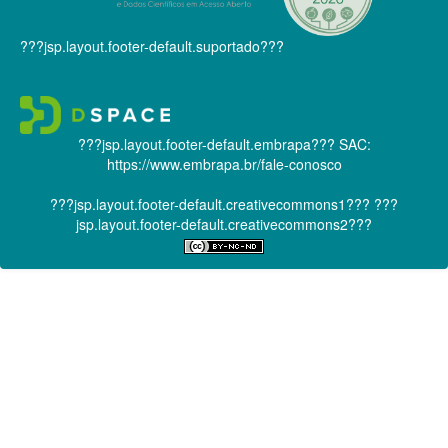
???jsp.layout.footer-default.suportado???
???jsp.layout.footer-default.embrapa???
SAC:
https://www.embrapa.br/fale-conosco
???jsp.layout.footer-default.creativecommons1???
???
jsp.layout.footer-default.creativecommons2???