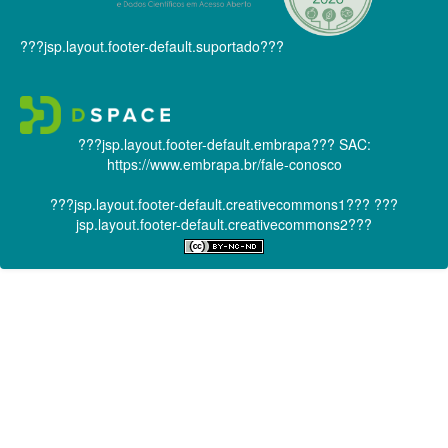
???jsp.layout.footer-default.suportado???
???jsp.layout.footer-default.embrapa???
SAC:
https://www.embrapa.br/fale-conosco
???jsp.layout.footer-default.creativecommons1???
???
jsp.layout.footer-default.creativecommons2???