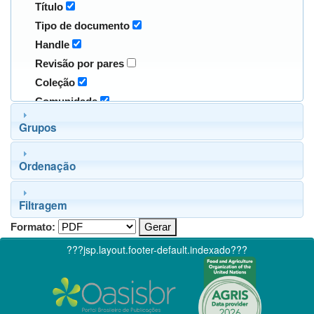
Título
Tipo de documento
Handle
Revisão por pares
Coleção
Comunidade
Grupos
Ordenação
Filtragem
Formato:
???jsp.layout.footer-default.indexado???