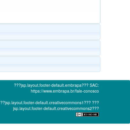
???jsp.layout.footer-default.embrapa???
SAC:
https://www.embrapa.br/fale-conosco
??jsp.layout.footer-default.creativecommons1???
???
jsp.layout.footer-default.creativecommons2???