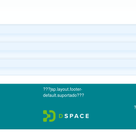
???jsp.layout.footer-
default.suportado???
?