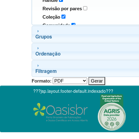
Handle
Revisão por pares
Coleção
Comunidade
Grupos
Ordenação
Filtragem
Formato:
???jsp.layout.footer-default.indexado???