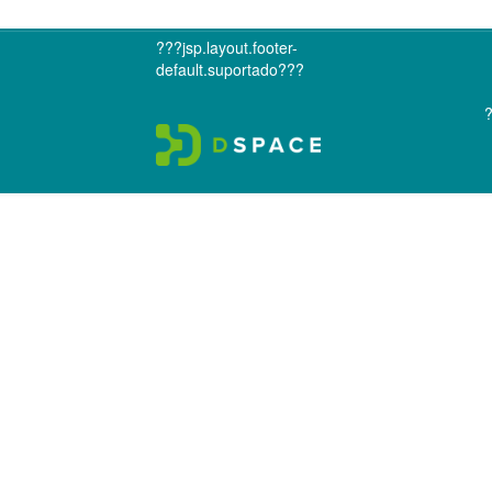
???jsp.layout.footer-
default.suportado???
?