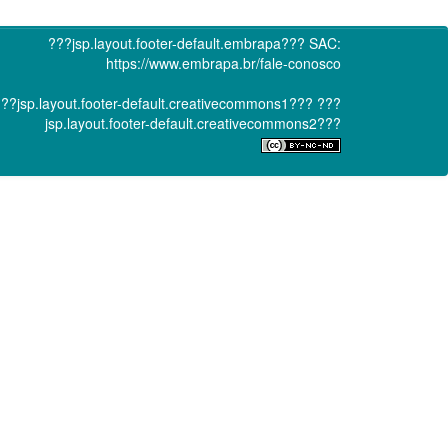
???jsp.layout.footer-default.embrapa???
SAC:
https://www.embrapa.br/fale-conosco
??jsp.layout.footer-default.creativecommons1???
???
jsp.layout.footer-default.creativecommons2???