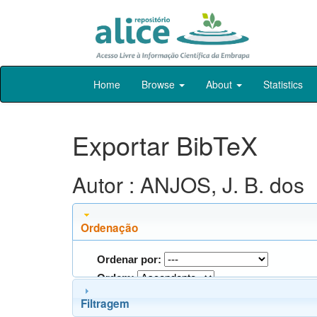
Skip
Home
Browse
About
Statistics
navigation
Exportar BibTeX
Autor : ANJOS, J. B. dos
Ordenação
Ordenar por:
Ordem:
Filtragem