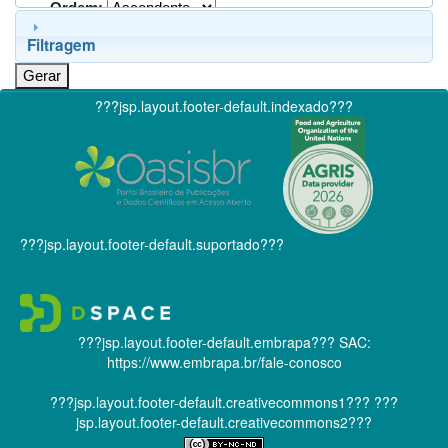
Ordem:
Filtragem
???jsp.layout.footer-default.indexado???
???jsp.layout.footer-default.suportado???
???jsp.layout.footer-default.embrapa???
SAC:
https://www.embrapa.br/fale-conosco
???jsp.layout.footer-default.creativecommons1???
???
jsp.layout.footer-default.creativecommons2???