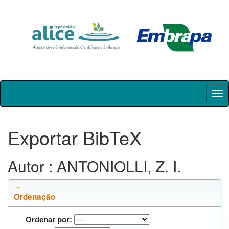
Skip
navigation
Exportar BibTeX
Autor : ANTONIOLLI, Z. I.
Ordenação
Ordenar por: