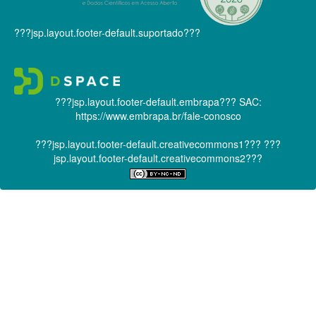
???jsp.layout.footer-default.suportado???
???jsp.layout.footer-default.embrapa???
SAC:
https://www.embrapa.br/fale-conosco
???jsp.layout.footer-default.creativecommons1???
???
jsp.layout.footer-default.creativecommons2???