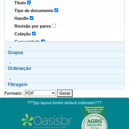
Título
Tipo de documento
Handle
Revisão por pares
Coleção
Comunidade
Grupos
Ordenação
Filtragem
Formato:
???jsp.layout.footer-default.indexado???