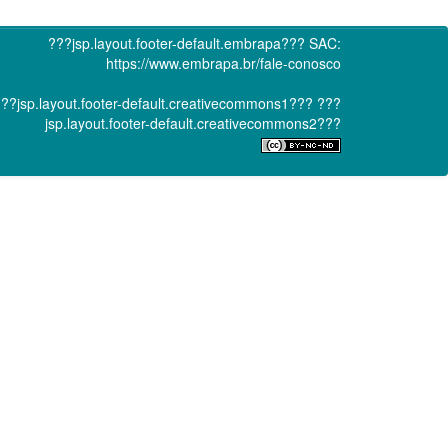
???jsp.layout.footer-default.embrapa???
SAC:
https://www.embrapa.br/fale-conosco
??jsp.layout.footer-default.creativecommons1???
???
jsp.layout.footer-default.creativecommons2???