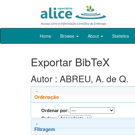
Skip
Home
Browse
About
Statistics
navigation
Exportar BibTeX
Autor : ABREU, A. de Q.
Ordenação
Ordenar por:
Ordem:
Filtragem