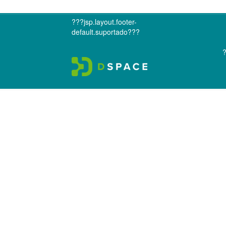
???jsp.layout.footer-
default.suportado???
?