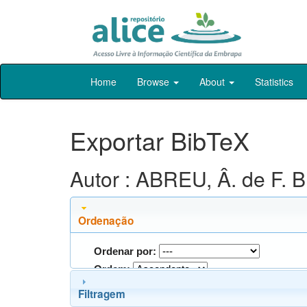
Skip
Home
Browse
About
Statistics
navigation
Exportar BibTeX
Autor : ABREU, Â. de F. B
Ordenação
Ordenar por:
Ordem:
Filtragem