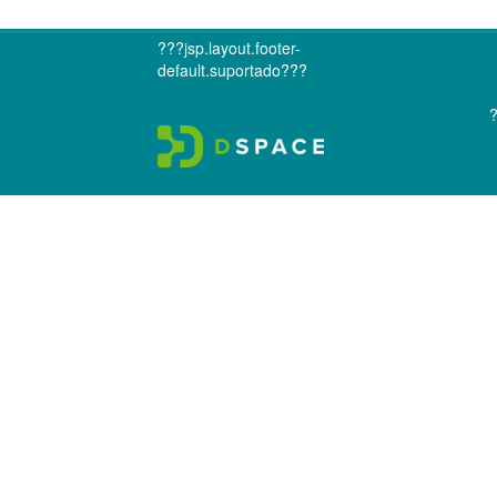
???jsp.layout.footer-
default.suportado???
?