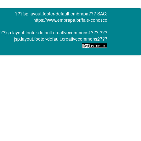
???jsp.layout.footer-default.embrapa???
SAC:
https://www.embrapa.br/fale-conosco
??jsp.layout.footer-default.creativecommons1???
???
jsp.layout.footer-default.creativecommons2???