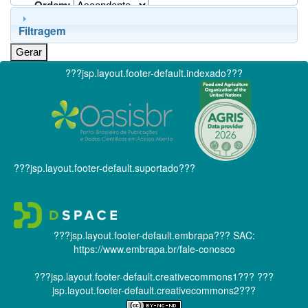
Ordem:
Filtragem
???jsp.layout.footer-default.indexado???
???jsp.layout.footer-default.suportado???
???jsp.layout.footer-default.embrapa???
SAC:
https://www.embrapa.br/fale-conosco
???jsp.layout.footer-default.creativecommons1???
???
jsp.layout.footer-default.creativecommons2???