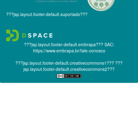
???jsp.layout.footer-default.suportado???
???jsp.layout.footer-default.embrapa???
SAC:
https://www.embrapa.br/fale-conosco
???jsp.layout.footer-default.creativecommons1???
???
jsp.layout.footer-default.creativecommons2???