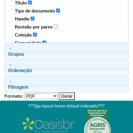
Título
Tipo de documento
Handle
Revisão por pares
Coleção
Comunidade
Grupos
Ordenação
Filtragem
Formato:
???jsp.layout.footer-default.indexado???