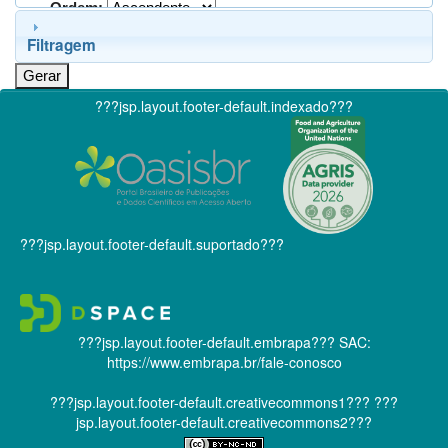
Ordem:
Filtragem
???jsp.layout.footer-default.indexado???
???jsp.layout.footer-default.suportado???
???jsp.layout.footer-default.embrapa???
SAC:
https://www.embrapa.br/fale-conosco
???jsp.layout.footer-default.creativecommons1???
???
jsp.layout.footer-default.creativecommons2???