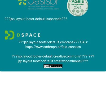
???jsp.layout.footer-default.suportado???
???jsp.layout.footer-default.embrapa???
SAC:
https://www.embrapa.br/fale-conosco
???jsp.layout.footer-default.creativecommons1???
???
jsp.layout.footer-default.creativecommons2???