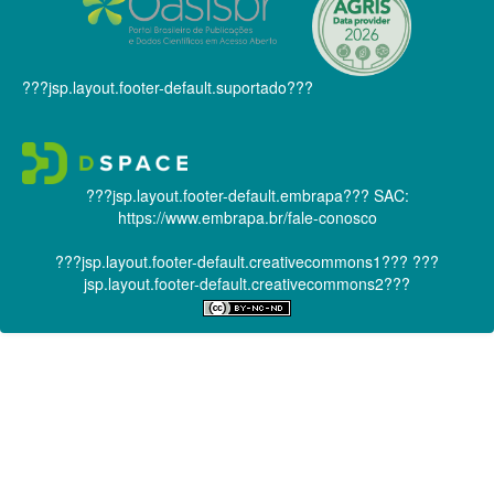
???jsp.layout.footer-default.suportado???
???jsp.layout.footer-default.embrapa???
SAC:
https://www.embrapa.br/fale-conosco
???jsp.layout.footer-default.creativecommons1???
???
jsp.layout.footer-default.creativecommons2???