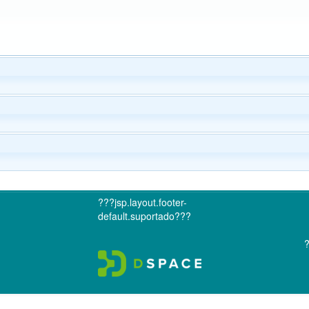
???jsp.layout.footer-
default.suportado???
?