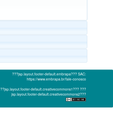
???jsp.layout.footer-default.embrapa???
SAC:
https://www.embrapa.br/fale-conosco
??jsp.layout.footer-default.creativecommons1???
???
jsp.layout.footer-default.creativecommons2???