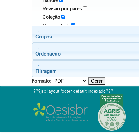
Handle
Revisão por pares
Coleção
Comunidade
Grupos
Ordenação
Filtragem
Formato:
???jsp.layout.footer-default.indexado???