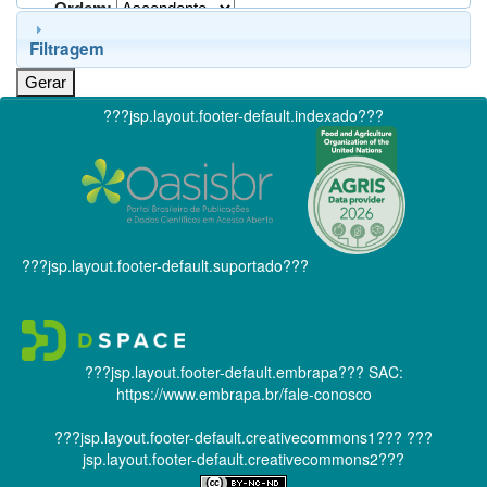
Ordem:
Filtragem
???jsp.layout.footer-default.indexado???
???jsp.layout.footer-default.suportado???
???jsp.layout.footer-default.embrapa???
SAC:
https://www.embrapa.br/fale-conosco
???jsp.layout.footer-default.creativecommons1???
???
jsp.layout.footer-default.creativecommons2???