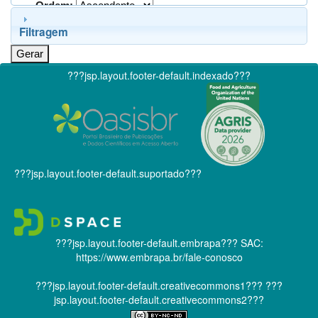
Ordem:
Filtragem
???jsp.layout.footer-default.indexado???
???jsp.layout.footer-default.suportado???
???jsp.layout.footer-default.embrapa???
SAC:
https://www.embrapa.br/fale-conosco
???jsp.layout.footer-default.creativecommons1???
???
jsp.layout.footer-default.creativecommons2???