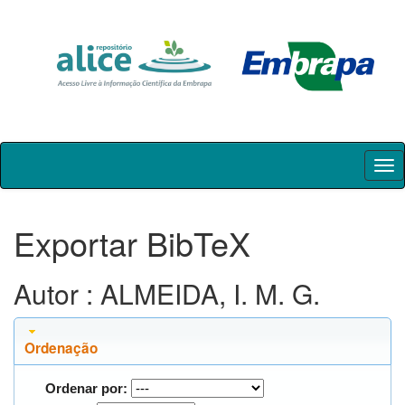
Skip
navigation
Exportar BibTeX
Autor : ALMEIDA, I. M. G.
Ordenação
Ordenar por: