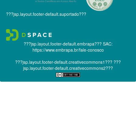
???jsp.layout.footer-default.suportado???
???jsp.layout.footer-default.embrapa???
SAC:
https://www.embrapa.br/fale-conosco
???jsp.layout.footer-default.creativecommons1???
???
jsp.layout.footer-default.creativecommons2???