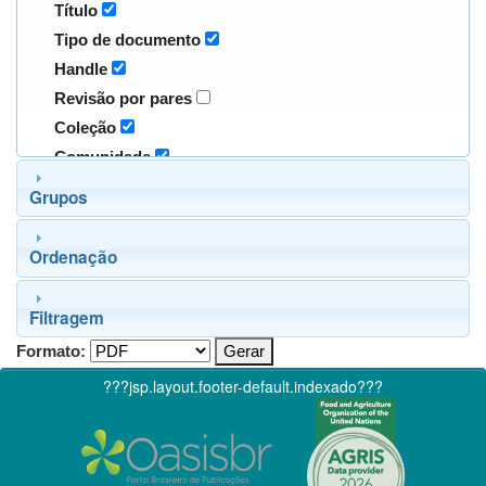
Título
Tipo de documento
Handle
Revisão por pares
Coleção
Comunidade
Grupos
Ordenação
Filtragem
Formato:
???jsp.layout.footer-default.indexado???