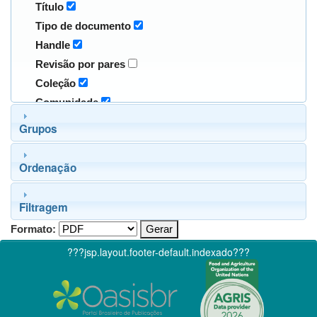
Título
Tipo de documento
Handle
Revisão por pares
Coleção
Comunidade
Grupos
Ordenação
Filtragem
Formato:
???jsp.layout.footer-default.indexado???