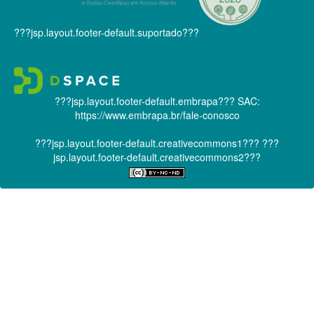
???jsp.layout.footer-default.suportado???
???jsp.layout.footer-default.embrapa???
SAC:
https://www.embrapa.br/fale-conosco
???jsp.layout.footer-default.creativecommons1???
???
jsp.layout.footer-default.creativecommons2???