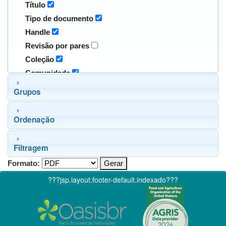
Título
Tipo de documento
Handle
Revisão por pares
Coleção
Comunidade
Grupos
Ordenação
Filtragem
Formato:
???jsp.layout.footer-default.indexado???