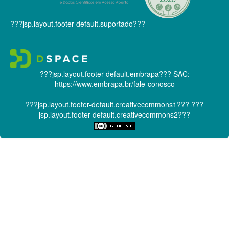
???jsp.layout.footer-default.suportado???
???jsp.layout.footer-default.embrapa???
SAC:
https://www.embrapa.br/fale-conosco
???jsp.layout.footer-default.creativecommons1???
???
jsp.layout.footer-default.creativecommons2???