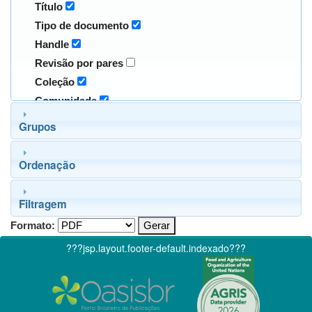
Título
Tipo de documento
Handle
Revisão por pares
Coleção
Comunidade
Grupos
Ordenação
Filtragem
Formato:
???jsp.layout.footer-default.indexado???