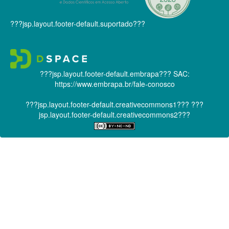
???jsp.layout.footer-default.suportado???
???jsp.layout.footer-default.embrapa???
SAC:
https://www.embrapa.br/fale-conosco
???jsp.layout.footer-default.creativecommons1???
???
jsp.layout.footer-default.creativecommons2???