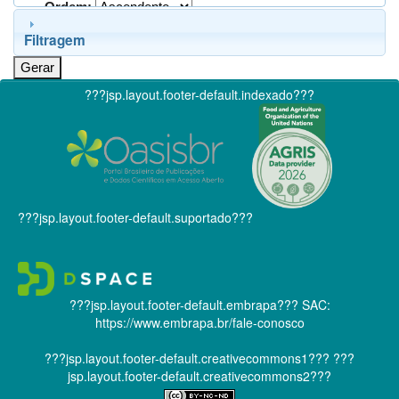
Ordem:
Filtragem
???jsp.layout.footer-default.indexado???
???jsp.layout.footer-default.suportado???
???jsp.layout.footer-default.embrapa???
SAC:
https://www.embrapa.br/fale-conosco
???jsp.layout.footer-default.creativecommons1???
???
jsp.layout.footer-default.creativecommons2???